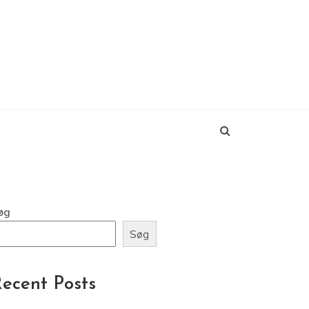
øg
Søg
ecent Posts