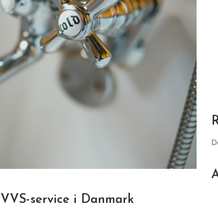
D
A
 VVS-service i Danmark