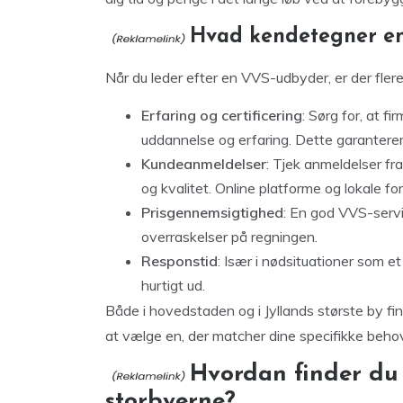
Hvad kendetegner en
Når du leder efter en VVS-udbyder, er der flere 
Erfaring og certificering
: Sørg for, at f
uddannelse og erfaring. Dette garanterer,
Kundeanmeldelser
: Tjek anmeldelser fra 
og kvalitet. Online platforme og lokale f
Prisgennemsigtighed
: En god VVS-servi
overraskelser på regningen.
Responstid
: Især i nødsituationer som e
hurtigt ud.
Både i hovedstaden og i Jyllands største by f
at vælge en, der matcher dine specifikke behov
Hvordan finder du 
storbyerne?