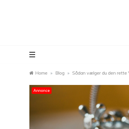
Skip
to
content
Home
»
Blog
»
Sådan vælger du den rette
Annonce