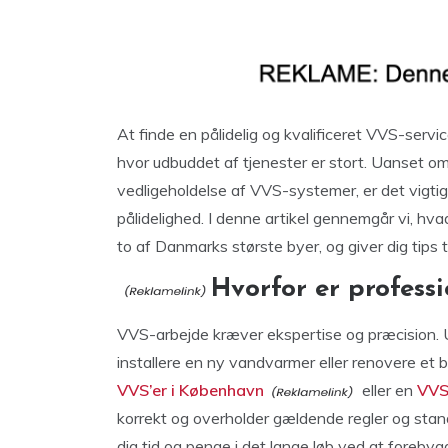
At finde en pålidelig og kvalificeret VVS-servic
hvor udbuddet af tjenester er stort. Uanset om du
vedligeholdelse af VVS-systemer, er det vigtigt
pålidelighed. I denne artikel gennemgår vi, hva
to af Danmarks største byer, og giver dig tips t
Hvorfor er professi
VVS-arbejde kræver ekspertise og præcision. Ua
installere en ny vandvarmer eller renovere et ba
VVS’er i København
eller en
VVS’
korrekt og overholder gældende regler og stan
dig tid og penge i det lange løb ved at forebyg